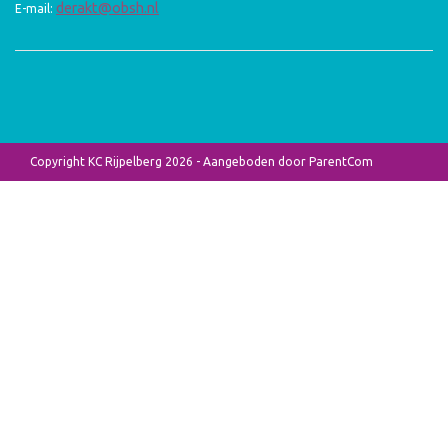
derakt@obsh.nl
E-mail:
Copyright KC Rijpelberg 2026 - Aangeboden door
ParentCom