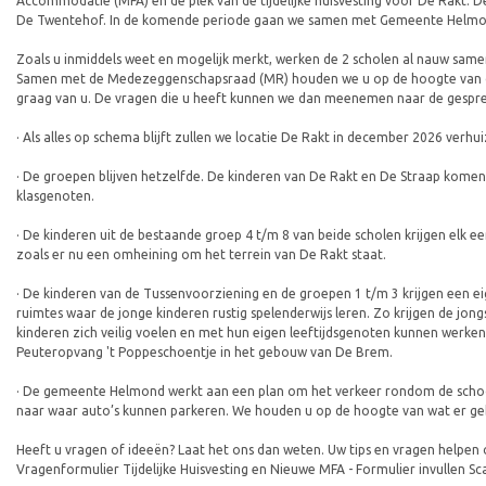
Accommodatie (MFA) en de plek van de tijdelijke huisvesting voor De Rakt. D
De Twentehof. In de komende periode gaan we samen met Gemeente Helmond ki
Zoals u inmiddels weet en mogelijk merkt, werken de 2 scholen al nauw samen
Samen met de Medezeggenschapsraad (MR) houden we u op de hoogte van de la
graag van u. De vragen die u heeft kunnen we dan meenemen naar de gespr
· Als alles op schema blijft zullen we locatie De Rakt in december 2026 ver
· De groepen blijven hetzelfde. De kinderen van De Rakt en De Straap komen n
klasgenoten.
· De kinderen uit de bestaande groep 4 t/m 8 van beide scholen krijgen elk e
zoals er nu een omheining om het terrein van De Rakt staat.
· De kinderen van de Tussenvoorziening en de groepen 1 t/m 3 krijgen een e
ruimtes waar de jonge kinderen rustig spelenderwijs leren. Zo krijgen de jo
kinderen zich veilig voelen en met hun eigen leeftijdsgenoten kunnen werken 
Peuteropvang 't Poppeschoentje in het gebouw van De Brem.
· De gemeente Helmond werkt aan een plan om het verkeer rondom de schoo
naar waar auto’s kunnen parkeren. We houden u op de hoogte van wat er ge
Heeft u vragen of ideeën? Laat het ons dan weten. Uw tips en vragen helpen on
Vragenformulier Tijdelijke Huisvesting en Nieuwe MFA - Formulier invullen 