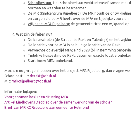
Schoolbestuur:
Het schoolbestuur werkt intensief samen met
normen en waarden te beschermen.
De MR
(Kindcentrum Rijpelberg): De MR houdt de ontwikkeling
en zorgen die de MR heeft over de MFA en tijdelijke voorzieni
Wijkpanel MFA Rijpelberg:
de gemeente richt een wijkpanel op 
Wat zijn de feiten nu?
De basisscholen (de Straap, de Rakt en Talentrijk) en het wijk
De locatie voor de MFA is de huidige locatie van de Rakt.
Verwachte oplevertijd MFA; eind 2028 (bij instemming omgevi
Tijdelijke huisvesting de Rakt: datum en exacte locatie onbeke
Start bouw MFA: onbekend.
Mocht u nog vragen hebben over het project MFA Rijpelberg, dan vragen we
Schoolbestuur:
derakt@obsh.nl
MR:
mrkcrijpelberg@obsh.nl
Informatie bijlagen:
Voorgenomen besluit en situering MFA
Artikel Eindhovens Dagblad over de samenwerking van de scholen
Brief van MR KC Rijpelberg aan gemeente Helmond