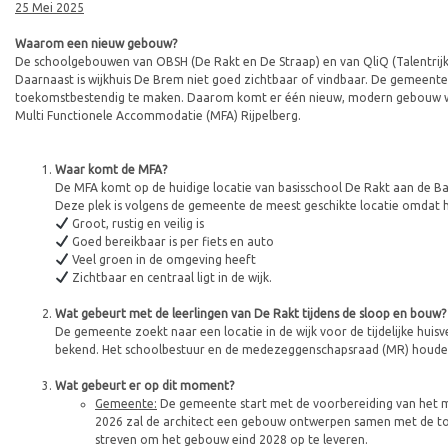
25 Mei 2025
Waarom een nieuw gebouw?
De schoolgebouwen van OBSH (De Rakt en De Straap) en van QliQ (Talentrijk) 
Daarnaast is wijkhuis De Brem niet goed zichtbaar of vindbaar. De gemeent
toekomstbestendig te maken. Daarom komt er één nieuw, modern gebouw waa
Multi Functionele Accommodatie (MFA) Rijpelberg.
Waar komt de MFA?
De MFA komt op de huidige locatie van basisschool De Rakt aan de B
Deze plek is volgens de gemeente de meest geschikte locatie omdat h
Groot, rustig en veilig is
Goed bereikbaar is per fiets en auto
Veel groen in de omgeving heeft
Zichtbaar en centraal ligt in de wijk.
Wat gebeurt met de leerlingen van De Rakt tijdens de sloop en bouw?
De gemeente zoekt naar een locatie in de wijk voor de tijdelijke huis
bekend. Het schoolbestuur en de medezeggenschapsraad (MR) houden 
Wat gebeurt er op dit moment?
Gemeente:
De gemeente start met de voorbereiding van het ma
2026 zal de architect een gebouw ontwerpen samen met de toe
streven om het gebouw eind 2028 op te leveren.